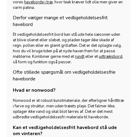
vores
haveborde i træ
, hvor teak kræver lidt olie men giver en
varm patina.
Derfor vælger mange et vedligeholdelsesfrit
havebord
Et vedligeholdelsesfrit bord kan stå ude hele sæsonen uden
at blive olieret eller slebet, og pladen tager ikke skade af
regn, pollen eller en glemt grillaften. Det er det oplagte valg,
hvis du vil bruge tiden på at nyde haven frem for at passe
møblerne. Kombiner gerne med et
rundt
eller et
udtræksbord
,
så form og funktion også passer.
Ofte stillede spørgsmål om vedligeholdelsesfrie
haveborde
Hvad er nonwood?
Nonwood er et robust kunstmateriale, der efterligner hårdttræ
i farve og struktur, men uden træets pleje. Det falmer ikke,
optager ikke vand og skal blot tørres af. Det er det mest
udbredte vedligeholdelsesfri materiale til haveborde.
Kan et vedligeholdelsesfrit havebord stå ude
om vinteren?