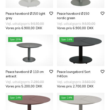
Peace havebord Ø150 light
Peace havebord Ø150
grey
nordic green
Vejl. udsalgspris
9.530,00
Vejl. udsalgspris
9.530,00
Vores pris 6.900,00
DKK
Vores pris 6.900,00
DKK
Spar 29%
Spar 24%
Peace havebord Ø 110 cm
Peace loungebord Sort
antracit
H40cm
Vejl. udsalgspris
7.290,00
Vejl. udsalgspris
3.560,00
Vores pris 5.200,00
DKK
Vores pris 2.700,00
DKK
Spar 24%
Spar 24%