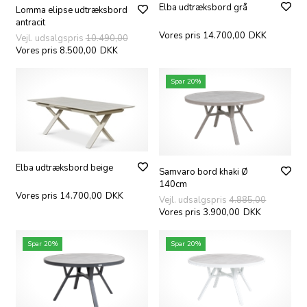
Elba udtræksbord grå
Lomma elipse udtræksbord
antracit
Vores pris 14.700,00
DKK
Vejl. udsalgspris
10.490,00
Vores pris 8.500,00
DKK
Spar 20%
Elba udtræksbord beige
Samvaro bord khaki Ø
140cm
Vores pris 14.700,00
DKK
Vejl. udsalgspris
4.885,00
Vores pris 3.900,00
DKK
Spar 20%
Spar 20%