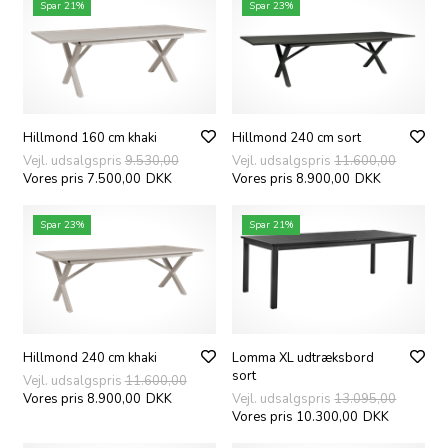
Spar 21%
Spar 23%
Hillmond 240 cm sort
Hillmond 160 cm khaki
Vejl. udsalgspris
11.600,00
Vejl. udsalgspris
9.530,00
Vores pris 8.900,00
DKK
Vores pris 7.500,00
DKK
Spar 23%
Spar 21%
Hillmond 240 cm khaki
Lomma XL udtræksbord
sort
Vejl. udsalgspris
11.600,00
Vores pris 8.900,00
DKK
Vejl. udsalgspris
13.095,00
Vores pris 10.300,00
DKK