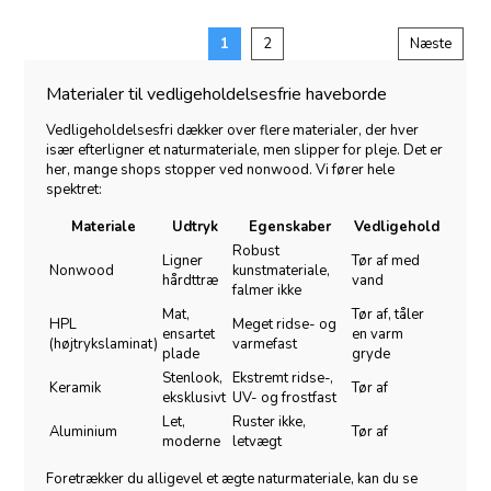
1
2
Næste
Materialer til vedligeholdelsesfrie haveborde
Vedligeholdelsesfri dækker over flere materialer, der hver
især efterligner et naturmateriale, men slipper for pleje. Det er
her, mange shops stopper ved nonwood. Vi fører hele
spektret:
Materiale
Udtryk
Egenskaber
Vedligehold
Robust
Ligner
Tør af med
Nonwood
kunstmateriale,
hårdttræ
vand
falmer ikke
Mat,
Tør af, tåler
HPL
Meget ridse- og
ensartet
en varm
(højtrykslaminat)
varmefast
plade
gryde
Stenlook,
Ekstremt ridse-,
Keramik
Tør af
eksklusivt
UV- og frostfast
Let,
Ruster ikke,
Aluminium
Tør af
moderne
letvægt
Foretrækker du alligevel et ægte naturmateriale, kan du se