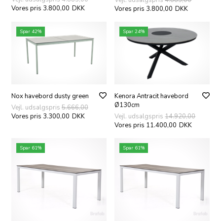
Vores pris 3.800,00
DKK
Vores pris 3.800,00
DKK
Spar 42%
Spar 24%
Nox havebord dusty green
Kenora Antracit havebord
Ø130cm
Vejl. udsalgspris
5.666,00
Vores pris 3.300,00
DKK
Vejl. udsalgspris
14.920,00
Vores pris 11.400,00
DKK
Spar 61%
Spar 61%