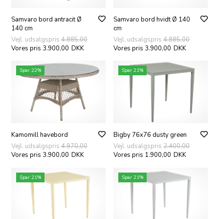
Samvaro bord antracit Ø
Samvaro bord hvidt Ø 140
140 cm
cm
Vejl. udsalgspris
4.885,00
Vejl. udsalgspris
4.885,00
Vores pris 3.900,00
DKK
Vores pris 3.900,00
DKK
Spar 22%
Spar 21%
Kamomill havebord
Bigby 76x76 dusty green
Vejl. udsalgspris
4.970,00
Vejl. udsalgspris
2.400,00
Vores pris 3.900,00
DKK
Vores pris 1.900,00
DKK
Spar 21%
Spar 21%