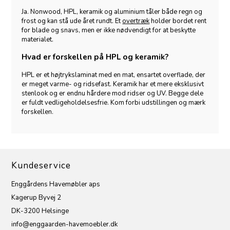
Ja. Nonwood, HPL, keramik og aluminium tåler både regn og
frost og kan stå ude året rundt. Et
overtræk
holder bordet rent
for blade og snavs, men er ikke nødvendigt for at beskytte
materialet.
Hvad er forskellen på HPL og keramik?
HPL er et højtrykslaminat med en mat, ensartet overflade, der
er meget varme- og ridsefast. Keramik har et mere eksklusivt
stenlook og er endnu hårdere mod ridser og UV. Begge dele
er fuldt vedligeholdelsesfrie. Kom forbi udstillingen og mærk
forskellen.
Kundeservice
Enggårdens Havemøbler aps
Kagerup Byvej 2
DK-3200 Helsinge
info@enggaarden-havemoebler.dk