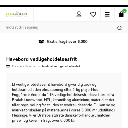
0
Besøg vores butik i Helsinge
Havebord vedligeholdelsesfrit
Forside
»
Havebord
»
Havebord vedligeholdelsesfrit
Et vedligeholdelsesfrit havebord giver dig look og
holdbarhed uden olie, slibning eller årlig pleje. Hos
Enggården finder du 115 vedligeholdelsesfrie haveborde fra
Brafab i nonwood, HPL, keramik og aluminium, materialer der
tåler regn, sol og frost uden at ændre udseende. Du kan se og
mærke forskellen på materialerne i vores 5.000 m² udstilling i
Helsinge. Vi er Brafabs største danske forhandler, matcher
prisen og kører fri fragt over 6.000 kr.