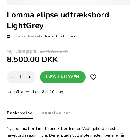
Lomma elipse udtræksbord
LightGrey
Forside
»
Havebord
»
Havebord med udtræk
Vejl. udsalgspris
10.490,00 DKK
8.500,00
DKK
-
+
Ikke på lager
- Lev. 8 til 10 dage
Beskrivelse
Anmeldelser
Nyt Lomma bord med "runde" bordender. Vedligeholdelsesfrit
havebord i i aluminium. Der er plads til 2 stole mellem benene når