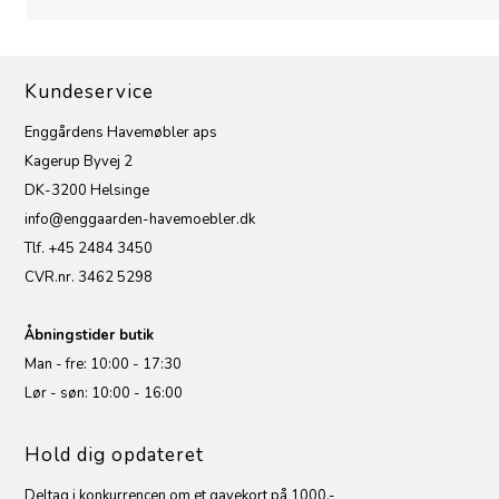
Kundeservice
Enggårdens Havemøbler aps
Kagerup Byvej 2
DK-3200 Helsinge
info@enggaarden-havemoebler.dk
Tlf. +45 2484 3450
CVR.nr. 3462 5298
Åbningstider butik
Man - fre: 10:00 - 17:30
Lør - søn: 10:00 - 16:00
Hold dig opdateret
Deltag i konkurrencen om et gavekort på 1000,-