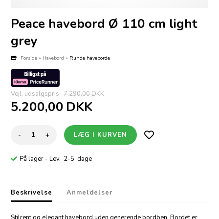
Peace havebord Ø 110 cm light
grey
Forside
»
Havebord
»
Runde haveborde
Vejl. udsalgspris
7.290,00 DKK
5.200,00
DKK
-
+
På lager
- Lev. 2-5 dage
Beskrivelse
Anmeldelser
Stilrent og elegant havebord uden generende bordben. Bordet er