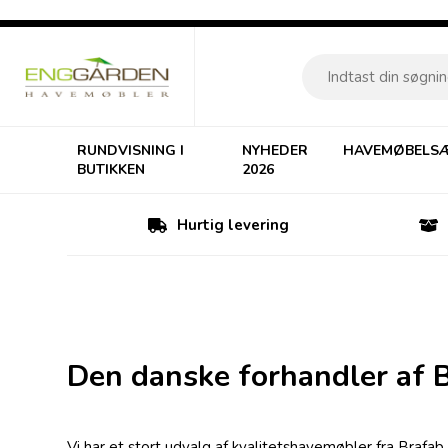
RUNDVISNING I
NYHEDER
HAVEMØBELS
BUTIKKEN
2026
Hurtig levering
Den danske forhandler af 
Vi har et stort udvalg af kvalitetshavemøbler fra Brafa