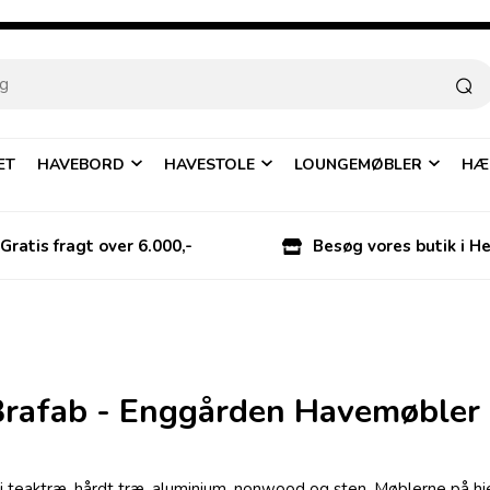
ÆT
HAVEBORD
HAVESTOLE
LOUNGEMØBLER
HÆ
Gratis fragt over 6.000,-
Besøg vores butik i H
Brafab - Enggården Havemøbler
b i teaktræ, hårdt træ, aluminium, nonwood og sten. Møblerne på h