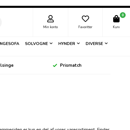
0
Min konto
Favoritter
Kurv
NGESOFA
SOLVOGNE
HYNDER
DIVERSE
elsinge
Prismatch
jemmesiden er kun en del af vores varesortiment. Finder