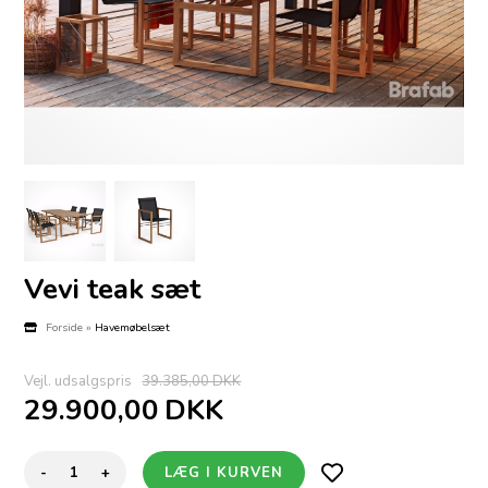
Vevi teak sæt
Forside
»
Havemøbelsæt
Vejl. udsalgspris
39.385,00 DKK
29.900,00
DKK
-
+