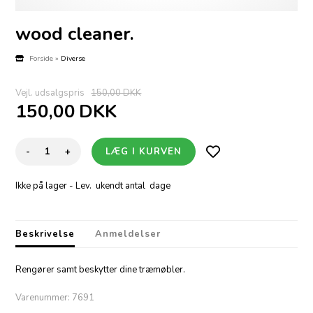
wood cleaner.
Forside
»
Diverse
Vejl. udsalgspris
150,00 DKK
150,00
DKK
-
+
Ikke på lager
- Lev. ukendt antal dage
Beskrivelse
Anmeldelser
Rengører samt beskytter dine træmøbler.
Varenummer:
7691