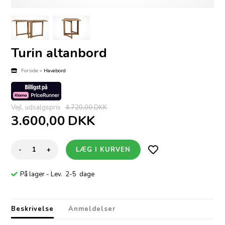
Turin altanbord
Forside
»
Havebord
Vejl. udsalgspris
4.720,00 DKK
3.600,00
DKK
-
+
På lager
- Lev. 2-5 dage
Beskrivelse
Anmeldelser