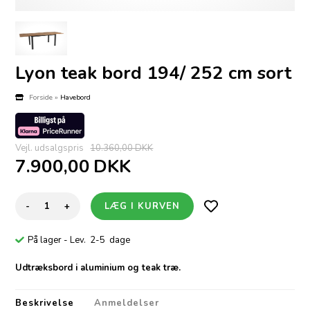
Lyon teak bord 194/ 252 cm sort
Forside
»
Havebord
Vejl. udsalgspris
10.360,00 DKK
7.900,00
DKK
-
+
På lager
- Lev. 2-5 dage
Udtræksbord i aluminium og teak træ.
Beskrivelse
Anmeldelser