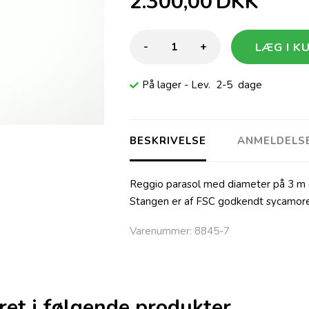
2.300,00
DKK
-
+
På lager
- Lev. 2-5 dage
BESKRIVELSE
ANMELDELS
Reggio parasol med diameter på 3 m o
Stangen er af FSC godkendt sycamor
Varenummer:
8845-7
ret i følgende produkter