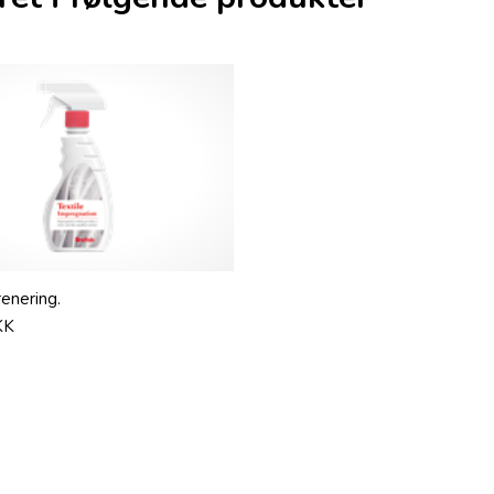
renering.
KK