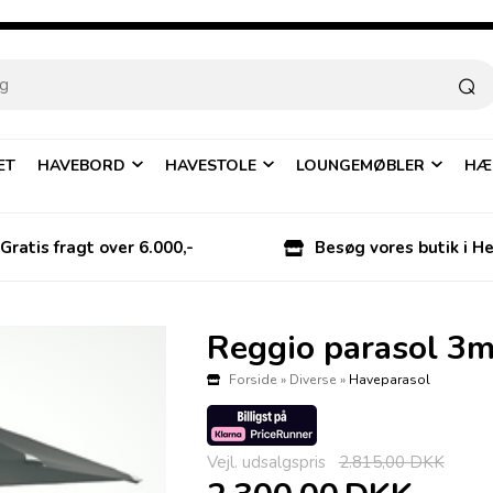
ÆT
HAVEBORD
HAVESTOLE
LOUNGEMØBLER
HÆ
Gratis fragt over 6.000,-
Besøg vores butik i H
Reggio parasol 3m
Forside
»
Diverse
»
Haveparasol
Vejl. udsalgspris
2.815,00 DKK