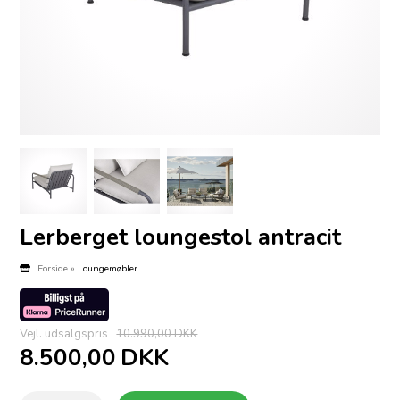
Lerberget loungestol antracit
Forside
»
Loungemøbler
Vejl. udsalgspris
10.990,00 DKK
8.500,00
DKK