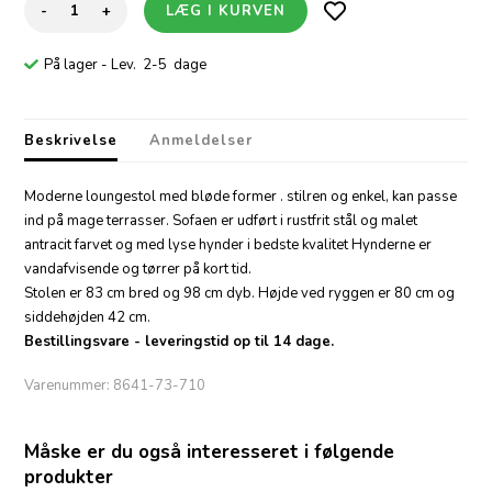
-
+
På lager
- Lev. 2-5 dage
Beskrivelse
Anmeldelser
Moderne loungestol med bløde former . stilren og enkel, kan passe
ind på mage terrasser. Sofaen er udført i rustfrit stål og malet
antracit farvet og med lyse hynder i bedste kvalitet Hynderne er
vandafvisende og tørrer på kort tid.
Stolen er 83 cm bred og 98 cm dyb. Højde ved ryggen er 80 cm og
siddehøjden 42 cm.
Bestillingsvare - leveringstid op til 14 dage.
Varenummer:
8641-73-710
Måske er du også interesseret i følgende
produkter