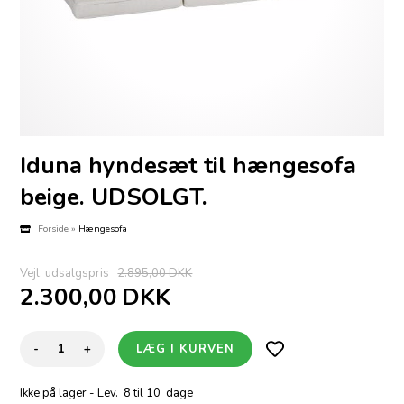
Iduna hyndesæt til hængesofa
beige. UDSOLGT.
Forside
»
Hængesofa
Vejl. udsalgspris
2.895,00 DKK
2.300,00
DKK
-
+
Ikke på lager
- Lev. 8 til 10 dage