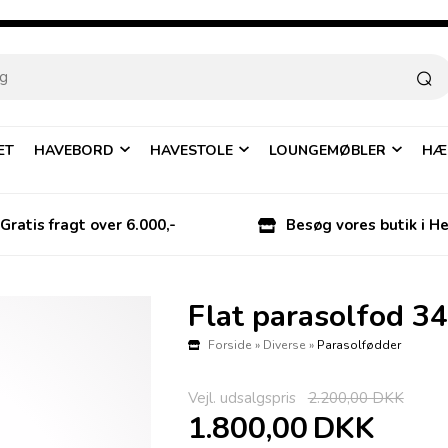
ÆT
HAVEBORD
HAVESTOLE
LOUNGEMØBLER
HÆ
Gratis fragt over 6.000,-
Besøg vores butik i H
Flat parasolfod 34
Forside
»
Diverse
»
Parasolfødder
Vejl. udsalgspris
2.200,00 DKK
1.800,00
DKK